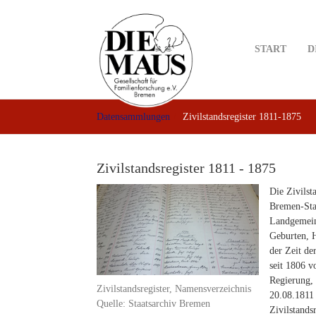
Skip
to
main
START
D
content
Datensammlungen
Zivilstandsregister 1811-1875
Zivilstandsregister 1811 - 1875
Die Zivilst
Bremen-Sta
Landgemein
Geburten, H
der Zeit de
seit 1806 v
Regierung,
Zivilstandsregister, Namensverzeichnis
20.08.1811
Quelle: Staatsarchiv Bremen
Zivilstands