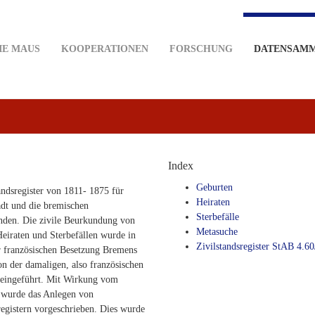
IE MAUS
KOOPERATIONEN
FORSCHUNG
DATENSAM
Index
Geburten
andsregister von 1811- 1875 für
Heiraten
dt und die bremischen
Sterbefälle
den. Die zivile Beurkundung von
Metasuche
eiraten und Sterbefällen wurde in
Zivilstandsregister StAB 4.60
r französischen Besetzung Bremens
on der damaligen, also französischen
 eingeführt. Mit Wirkung vom
 wurde das Anlegen von
registern vorgeschrieben. Dies wurde