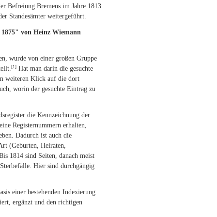
der Befreiung Bremens im Jahre 1813
er Standesämter weitergeführt.
 - 1875" von Heinz Wiemann
hen, wurde von einer großen Gruppe
[1]
llt.
Hat man darin die gesuchte
 weiteren Klick auf die dort
uch, worin der gesuchte Eintrag zu
ndsregister die Kennzeichnung der
keine Registernummern erhalten,
ben. Dadurch ist auch die
Art (Geburten, Heiraten,
Bis 1814 sind Seiten, danach meist
terbefälle. Hier sind durchgängig
sis einer bestehenden Indexierung
ert, ergänzt und den richtigen