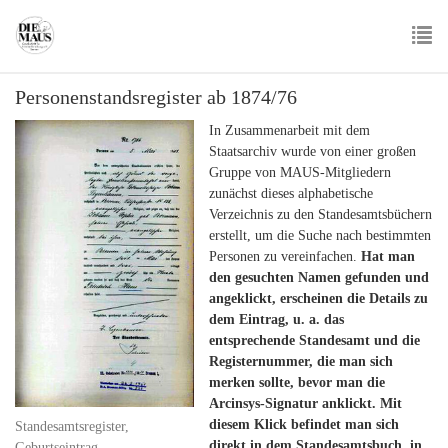
Skip
to
main
To
content
Personenstandsregister ab 1874/76
nav
In Zusammenarbeit mit dem
Staatsarchiv wurde von einer großen
Gruppe von MAUS-Mitgliedern
zunächst dieses alphabetische
Verzeichnis zu den Standesamtsbüchern
erstellt, um die Suche nach bestimmten
Personen zu vereinfachen.
Hat man
den gesuchten Namen gefunden und
angeklickt, erscheinen die Details zu
dem Eintrag, u. a. das
entsprechende Standesamt und die
Registernummer, die man sich
merken sollte, bevor man die
Arcinsys-Signatur anklickt. Mit
diesem Klick befindet man sich
Standesamtsregister,
direkt in dem Standesamtsbuch, in
Geburtseintrag