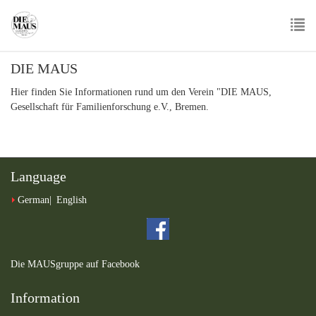
Skip
to
main
To
content
DIE MAUS
nav
Hier finden Sie Informationen rund um den Verein "DIE MAUS,
Gesellschaft für Familienforschung e.V., Bremen.
Language
German
English
Die MAUSgruppe auf Facebook
Information