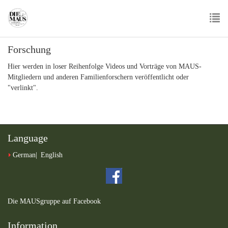
Skip
to
main
To
content
Forschung
nav
Hier werden in loser Reihenfolge Videos und Vorträge von MAUS-
Mitgliedern und anderen Familienforschern veröffentlicht oder
"verlinkt".
Language
German
English
Die MAUSgruppe auf Facebook
Information