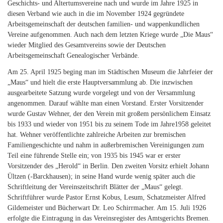
Geschichts- und Altertumsvereine nach und wurde im Jahre 1925 in
diesen Verband wie auch in die im November 1924 gegründete
Arbeitsgemeinschaft der deutschen familien- und wappenkundlichen
Vereine aufgenommen. Auch nach dem letzten Kriege wurde „Die Maus“
wieder Mitglied des Gesamtvereins sowie der Deutschen
Arbeitsgemeinschaft Genealogischer Verbände.
Am 25. April 1925 beging man im Städtischen Museum die Jahrfeier der
„Maus“ und hielt die erste Hauptversammlung ab. Die inzwischen
ausgearbeitete Satzung wurde vorgelegt und von der Versammlung
angenommen. Darauf wählte man einen Vorstand. Erster Vorsitzender
wurde Gustav Wehner, der den Verein mit großem persönlichem Einsatz
bis 1933 und wieder von 1951 bis zu seinem Tode im Jahre1958 geleitet
hat. Wehner veröffentlichte zahlreiche Arbeiten zur bremischen
Familiengeschichte und nahm in außerbremischen Vereinigungen zum
Teil eine führende Stelle ein; von 1935 bis 1945 war er erster
Vorsitzender des „Herold“ in Berlin. Den zweiten Vorsitz erhielt Johann
Ültzen (-Barckhausen); in seine Hand wurde wenig später auch die
Schriftleitung der Vereinszeitschrift Blätter der „Maus“ gelegt.
Schriftführer wurde Pastor Ernst Kobus, Lesum, Schatzmeister Alfred
Gildemeister und Bücherwart Dr. Leo Schirrmacher. Am 15. Juli 1926
erfolgte die Eintragung in das Vereinsregister des Amtsgerichts Bremen.