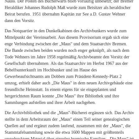
Nauss. Der Posten des Bücherwarts blieb vorläufig unbesetzt; der Bremer
Heraldiker Johannes Rudolph Maß wurde zum Beisitzer als heraldischer
Beirat berufen. 1951 übernahm Kapitän zur See a.D. Gustav Wehner
dann den Vorsitz.
Das Notquartier in den Dunkelkabinen des Archivbunkers wurde zum
Mittelpunkt der Vereinsarbeit. Aus diesem Provisorium ergab sich eine
enge Verbindung zwischen der „Maus“ und dem Staatsarchiv Bremen.
Die Bande zwischen beiden wurden noch enger geknüpft, als nach dem
Tode Wehners im Jahre 1958 regelmäßig Archivbeamte den Vorsitz der
Gesellschaft übernahmen. Als das Staatsarchiv im Herbst 1967 aus der
Behelfsunterkunft im Hochbunker und im Hause des
Gewerbeaufsichtsamts am Dobben zum Präsident-Kennedy-Platz 2
umzog, erhielt daher auch „Die Maus“ in dem neuen Archivgebäude eine
freundliche Heimstatt. In einem eigens für sie eingeplanten und
hergerichteten Raum konnte „Die Maus“ ihre Bibliothek und ihre
Sammlungen aufstellen und ihrer Arbeit nachgehen.
Die Archivbibliothek und die „Maus“-Bücherei ergänzen sich. Das Archiv
stellte in dem Arbeitsraum der „Maus“ einen Teil seiner genealogischen
Quellen auf und ergänzt zudem laufend, zusammen mit der „Maus“, die
Stammtafelsammlung sowie die etwa 1600 Mappen mit größtenteils
ungedrucktem Material über einzelne bremische Familien. „Die Maus“ ist