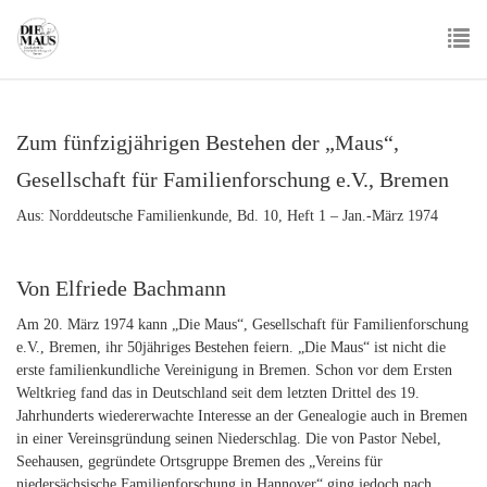
Skip
to
main
To
content
nav
Zum fünfzigjährigen Bestehen der „Maus“,
Gesellschaft für Familienforschung e.V., Bremen
Aus: Norddeutsche Familienkunde, Bd. 10, Heft 1 – Jan.-März 1974
Von Elfriede Bachmann
Am 20. März 1974 kann „Die Maus“, Gesellschaft für Familienforschung
e.V., Bremen, ihr 50jähriges Bestehen feiern. „Die Maus“ ist nicht die
erste familienkundliche Vereinigung in Bremen. Schon vor dem Ersten
Weltkrieg fand das in Deutschland seit dem letzten Drittel des 19.
Jahrhunderts wiedererwachte Interesse an der Genealogie auch in Bremen
in einer Vereinsgründung seinen Niederschlag. Die von Pastor Nebel,
Seehausen, gegründete Ortsgruppe Bremen des „Vereins für
niedersächsische Familienforschung in Hannover“ ging jedoch nach