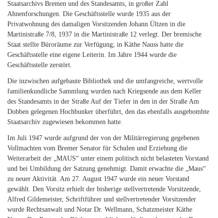
Staatsarchivs Bremen und des Standesamts, in großer Zahl
Ahnenforschungen. Die Geschäftsstelle wurde 1935 aus der
Privatwohnung des damaligen Vorsitzenden Johann Ültzen in die
Martinistraße 7/8, 1937 in die Martinistraße 12 verlegt. Der bremische
Staat stellte Büroräume zur Verfügung; in Käthe Nauss hatte die
Geschäftsstelle eine eigene Leiterin. Im Jahre 1944 wurde die
Geschäftsstelle zerstört.
Die inzwischen aufgebaute Bibliothek und die umfangreiche, wertvolle
familienkundliche Sammlung wurden nach Kriegsende aus dem Keller
des Standesamts in der Straße Auf der Tiefer in den in der Straße Am
Dobben gelegenen Hochbunker überführt, den das ebenfalls ausgebombte
Staatsarchiv zugewiesen bekommen hatte.
Im Juli 1947 wurde aufgrund der von der Militärregierung gegebenen
Vollmachten vom Bremer Senator für Schulen und Erziehung die
Weiterarbeit der „MAUS“ unter einem politisch nicht belasteten Vorstand
und bei Umbildung der Satzung genehmigt. Damit erwachte die „Maus“
zu neuer Aktivität. Am 27. August 1947 wurde ein neuer Vorstand
gewählt. Den Vorsitz erhielt der bisherige stellvertretende Vorsitzende,
Alfred Gildemeister, Schriftführer und stellvertretender Vorsitzender
wurde Rechtsanwalt und Notar Dr. Wellmann, Schatzmeister Käthe