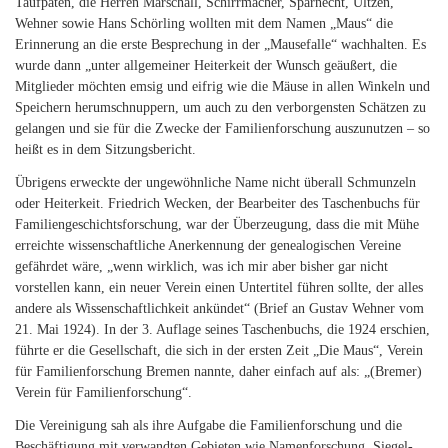
Taufpaten, die Herren Marschall, Schirrmacher, Sparnecht, Ültzen,
Wehner sowie Hans Schörling wollten mit dem Namen „Maus“ die
Erinnerung an die erste Besprechung in der „Mausefalle“ wachhalten. Es
wurde dann „unter allgemeiner Heiterkeit der Wunsch geäußert, die
Mitglieder möchten emsig und eifrig wie die Mäuse in allen Winkeln und
Speichern herumschnuppern, um auch zu den verborgensten Schätzen zu
gelangen und sie für die Zwecke der Familienforschung auszunutzen – so
heißt es in dem Sitzungsbericht.
Übrigens erweckte der ungewöhnliche Name nicht überall Schmunzeln
oder Heiterkeit. Friedrich Wecken, der Bearbeiter des Taschenbuchs für
Familiengeschichtsforschung, war der Überzeugung, dass die mit Mühe
erreichte wissenschaftliche Anerkennung der genealogischen Vereine
gefährdet wäre, „wenn wirklich, was ich mir aber bisher gar nicht
vorstellen kann, ein neuer Verein einen Untertitel führen sollte, der alles
andere als Wissenschaftlichkeit ankündet“ (Brief an Gustav Wehner vom
21. Mai 1924). In der 3. Auflage seines Taschenbuchs, die 1924 erschien,
führte er die Gesellschaft, die sich in der ersten Zeit „Die Maus“, Verein
für Familienforschung Bremen nannte, daher einfach auf als: „(Bremer)
Verein für Familienforschung“.
Die Vereinigung sah als ihre Aufgabe die Familienforschung und die
Beschäftigung mit verwandten Gebieten wie Namenforschung, Siegel-,