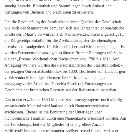
ständig bestrebt, Bibliothek und Sammlungen durch Ankauf und
Stiftungen von Büchern und Nachlässen zu erweitern.
Um die Erschließung der familienkundlichen Quellen der Gesellschaft
wie auch des Staatsarchivs bemühen sich seit Jahrzehnten ehrenamtliche
Kräfte der „Maus“. So wurden z.B. Namensverzeichnisse angefertigt für
die Bürgereidprotokolle, für die Zivilstandsregister des ehemaligen
bremischen Landgebiets, für Kirchenbücher und Kirchenrechnungen. Es
wurden Personenstandsanzeigen in älteren Bremer Zeitungen erfaßt, so
die der „Bremer Wöchentlichen Nachrichten von 1796 bis 1811. Auf
Anregung Wehners wurden die Personalschriften der Staatsbibliothek –
der jetzigen Universitätsbibliothek bis 1800. Bearbeitet von Hans Jürgen
v. Witzendorff-Rehdiger. Bremen 1960“. In jahrzehntelanger
entsagungsvoller Arbeit hat Tusnelda Forck (+) Forschungen zur
Geschichte der bremischen Pastoren seit der Reformation betrieben.
Das in den erwähnten 1600 Mappen zusammengetragene, noch ständig
anwachsende Material wird laufend durch Namenverzeichnisse
erschlossen. Ebenso ist die Benutzung der Unterlagen über
nichtbremische Familien durch eine Namenkartei erleichtert worden. Aus
der Forschungsarbeit der Mitglieder ist eine größere Anzahl
Veröffentlichungen hervorgegangen; stellvertretend für die Verfasser