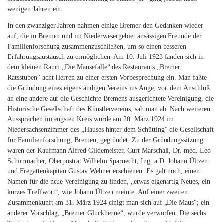
wenigen Jahren ein.
In den zwanziger Jahren nahmen einige Bremer den Gedanken wieder
auf, die in Bremen und im Niederwesergebiet ansässigen Freunde der
Familienforschung zusammenzuschließen, um so einen besseren
Erfahrungsaustausch zu ermöglichen. Am 10. Juli 1923 fanden sich in
dem kleinen Raum „Die Mausefalle“ des Restaurants „Bremer
Ratsstuben“ acht Herren zu einer ersten Vorbesprechung ein. Man faßte
die Gründung eines eigenständigen Vereins ins Auge; von dem Anschluß
an eine andere auf die Geschichte Bremens ausgerichtete Vereinigung, die
Historische Gesellschaft des Künstlervereins, sah man ab. Nach weiteren
Aussprachen im engsten Kreis wurde am 20. März 1924 im
Niedersachsenzimmer des „Hauses hinter dem Schütting“ die Gesellschaft
für Familienforschung, Bremen, gegründet. Zu der Gründungssitzung
waren der Kaufmann Alfred Gildemeister, Curt Marschall, Dr. med. Leo
Schirrmacher, Oberpostrat Wilhelm Sparnecht, Ing. a.D. Johann Ültzen
und Fregattenkapitän Gustav Wehner erschienen. Es galt noch, einen
Namen für die neue Vereinigung zu finden, „etwas eigenartig Neues, ein
kurzes Treffwort“, wie Johann Ültzen meinte. Auf einer zweiten
Zusammenkunft am 31. März 1924 einigt man sich auf „Die Maus“; ein
anderer Vorschlag, „Bremer Gluckhenne“, wurde verworfen. Die sechs