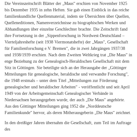
Die Vereinszeitschrift Blätter der „Maus“ erschien von November 1925
bis Dezember 1935 in zehn Heften. Sie gab einen Einblick in das reiche
familienkundliche Quellenmaterial, indem sie Übersichten über Quellen,
Quelleneditionen, Namenverzeichnisse zu biographischen Werken und
Abhandlungen über einzelne Geschlechter brachte. Die Zeitschrift fand
ihre Fortsetzung in der „Sippenforschung in Nordwest-Deutschland –
Vierteljahreshefte (seit 1938 Viermonatshefte) der „Maus“, Gesellschaft
für Familienforschung e.V. Bremen“, die in zwei Jahrgängen 1937/38
und 1938/1939 erschien. Nach dem Zweiten Weltkrieg trat „Die Maus“ in
enge Beziehung zu der Genealogisch-Heraldischen Gesellschaft mit dem
Sitz in Göttingen. Sie beteiligte sich an der Herausgabe der „Göttinger
Mitteilungen für genealogische, heraldische und verwandte Forschung“,
die 1948 erstmals – unter dem Titel „Mitteilungen zur Förderung
genealogischer und heraldischer Arbeiten“ - veröffentlicht und seit April
1949 von der Arbeitsgemeinschaft Genealogischer Verbände in
Niedersachsen herausgegeben wurde, der auch „Die Maus“ angehörte.
Aus den Göttinger Mitteilungen ging 1952 die „Norddeutsche
Familienkunde“ hervor, als deren Mitherausgeberin „Die Maus“ zeichnet.
In den dreißiger Jahren übernahm die Gesellschaft, zum Teil im Auftrage
des