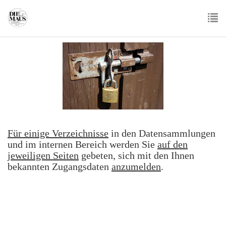
Skip
to
main
To
content
nav
Für einige Verzeichnisse
in den Datensammlungen
und im internen Bereich werden Sie
auf den
jeweiligen Seiten
gebeten, sich mit den Ihnen
bekannten Zugangsdaten
anzumelden
.