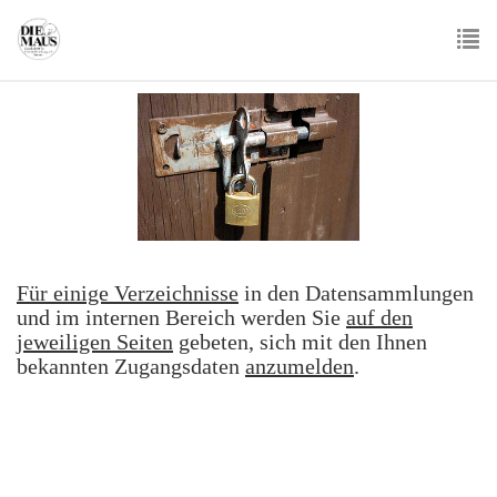
Skip
to
main
To
content
nav
Für einige Verzeichnisse
in den Datensammlungen
und im internen Bereich werden Sie
auf den
jeweiligen Seiten
gebeten, sich mit den Ihnen
bekannten Zugangsdaten
anzumelden
.