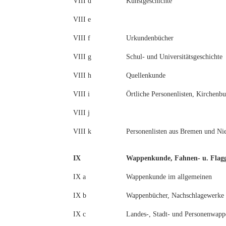
VIII d
Kunstgeschichte
VIII e
VIII f
Urkundenbücher
VIII g
Schul- und Universitätsgeschichte
VIII h
Quellenkunde
VIII i
Örtliche Personenlisten, Kirchenbu
VIII j
VIII k
Personenlisten aus Bremen und Ni
IX
Wappenkunde, Fahnen- u. Flagg
IX a
Wappenkunde im allgemeinen
IX b
Wappenbücher, Nachschlagewerke
IX c
Landes-, Stadt- und Personenwapp