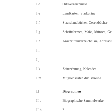
I d
Ortsverzeichnisse
I e
Landkarten, Stadtpläne
I f
Staatshandbücher, Gesetzbücher
I g
Schriftformen, Maße, Münzen, Ge
I h
Anschriftenverzeichnisse, Adressb
I i
I j
I k
Zeitrechnung, Kalender
I m
Mitgliedslisten div. Vereine
II
Biographien
II a
Biographische Sammelwerke
II b
?