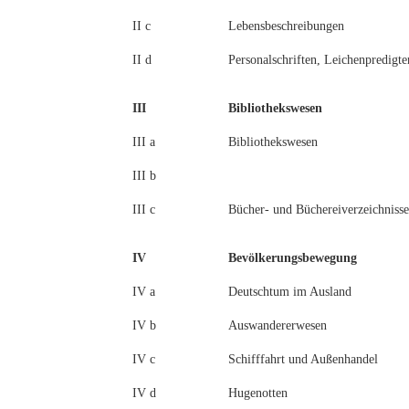
II c
Lebensbeschreibungen
II d
Personalschriften, Leichenpredigte
III
Bibliothekswesen
III a
Bibliothekswesen
III b
III c
Bücher- und Büchereiverzeichnisse
IV
Bevölkerungsbewegung
IV a
Deutschtum im Ausland
IV b
Auswandererwesen
IV c
Schifffahrt und Außenhandel
IV d
Hugenotten