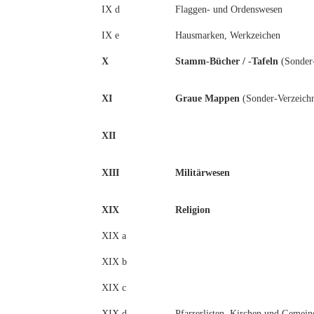
IX d
Flaggen- und Ordenswesen
IX e
Hausmarken, Werkzeichen
X
Stamm-Bücher / -Tafeln
(Sonder-
XI
Graue Mappen
(Sonder-Verzeichn
XII
XIII
Militärwesen
XIX
Religion
XIX a
XIX b
XIX c
XIX d
Pfarrerlisten, Kirchen und Gemein