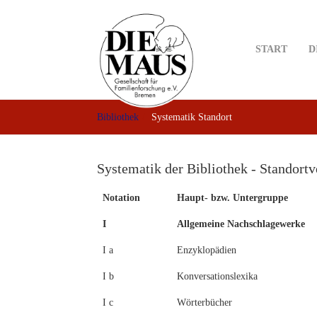
Skip
to
main
START
D
content
Bibliothek
Systematik Standort
Systematik der Bibliothek - Standortv
Notation
Haupt- bzw. Untergruppe
I
Allgemeine Nachschlagewerke
I a
Enzyklopädien
I b
Konversationslexika
I c
Wörterbücher