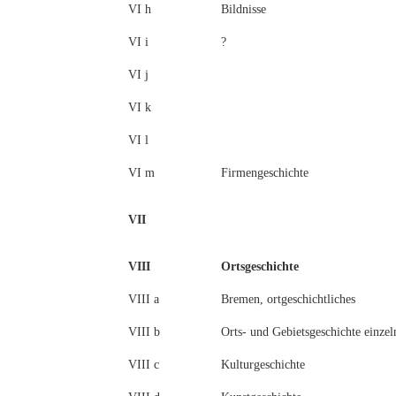
VI h
Bildnisse
VI i
?
VI j
VI k
VI l
VI m
Firmengeschichte
VII
VIII
Ortsgeschichte
VIII a
Bremen, ortgeschichtliches
VIII b
Orts- und Gebietsgeschichte einze
VIII c
Kulturgeschichte