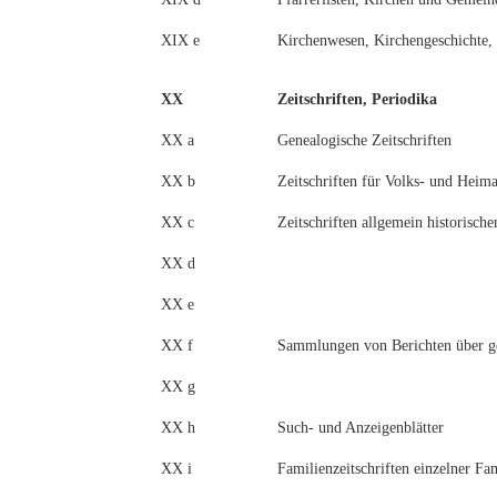
XIX e
Kirchenwesen, Kirchengeschichte, 
XX
Zeitschriften, Periodika
XX a
Genealogische Zeitschriften
XX b
Zeitschriften für Volks- und Heim
XX c
Zeitschriften allgemein historisch
XX d
XX e
XX f
Sammlungen von Berichten über g
XX g
XX h
Such- und Anzeigenblätter
XX i
Familienzeitschriften einzelner Fa