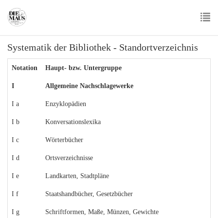
Skip
to
main
To
content
Systematik der Bibliothek - Standortverzeichnis
nav
Notation
Haupt- bzw. Untergruppe
I
Allgemeine Nachschlagewerke
I a
Enzyklopädien
I b
Konversationslexika
I c
Wörterbücher
I d
Ortsverzeichnisse
I e
Landkarten, Stadtpläne
I f
Staatshandbücher, Gesetzbücher
I g
Schriftformen, Maße, Münzen, Gewichte