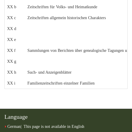
XX b
Zeitschriften für Volks- und Heimatkunde
XX c
Zeitschriften allgemein historischen Charakters
XX d
XX e
XX f
Sammlungen von Berichten über genealogische Tagungen und 
XX g
XX h
Such- und Anzeigenblätter
XX i
Familienzeitschriften einzelner Familien
Language
German
This page is not available in English