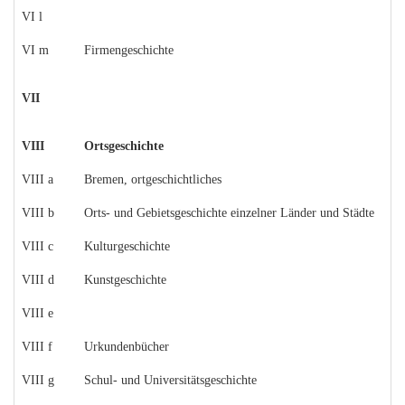
VI l
VI m
Firmengeschichte
VII
VIII
Ortsgeschichte
VIII a
Bremen, ortgeschichtliches
VIII b
Orts- und Gebietsgeschichte einzelner Länder und Städte
VIII c
Kulturgeschichte
VIII d
Kunstgeschichte
VIII e
VIII f
Urkundenbücher
VIII g
Schul- und Universitätsgeschichte