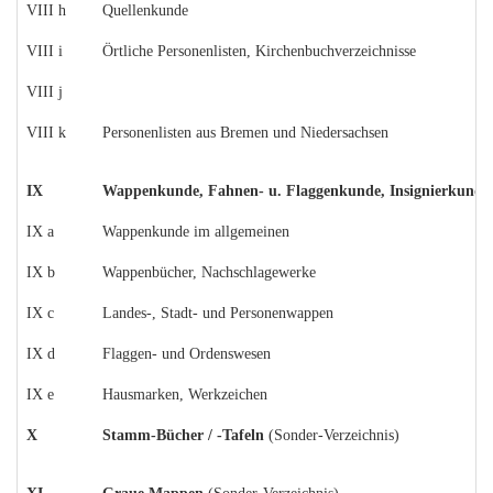
VIII h
Quellenkunde
VIII i
Örtliche Personenlisten, Kirchenbuchverzeichnisse
VIII j
VIII k
Personenlisten aus Bremen und Niedersachsen
IX
Wappenkunde, Fahnen- u. Flaggenkunde, Insignierkunde
IX a
Wappenkunde im allgemeinen
IX b
Wappenbücher, Nachschlagewerke
IX c
Landes-, Stadt- und Personenwappen
IX d
Flaggen- und Ordenswesen
IX e
Hausmarken, Werkzeichen
X
Stamm-Bücher / -Tafeln
(Sonder-Verzeichnis)