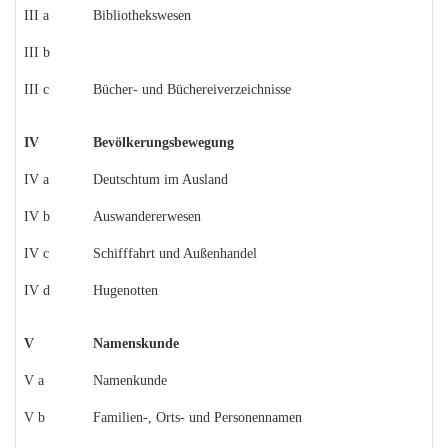
III a
Bibliothekswesen
III b
III c
Bücher- und Büchereiverzeichnisse
IV
Bevölkerungsbewegung
IV a
Deutschtum im Ausland
IV b
Auswandererwesen
IV c
Schifffahrt und Außenhandel
IV d
Hugenotten
V
Namenskunde
V a
Namenkunde
V b
Familien-, Orts- und Personennamen