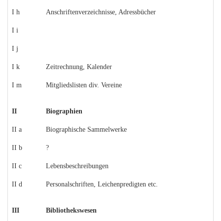
I h
Anschriftenverzeichnisse, Adressbücher
I i
I j
I k
Zeitrechnung, Kalender
I m
Mitgliedslisten div. Vereine
II
Biographien
II a
Biographische Sammelwerke
II b
?
II c
Lebensbeschreibungen
II d
Personalschriften, Leichenpredigten etc.
III
Bibliothekswesen