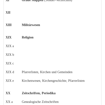
XI
Graue Mappen
(Sonder-Verzeichnis)
XII
XIII
Militärwesen
XIX
Religion
XIX a
XIX b
XIX c
XIX d
Pfarrerlisten, Kirchen und Gemeinden
XIX e
Kirchenwesen, Kirchengeschichte, Pfarrerlisten
XX
Zeitschriften, Periodika
XX a
Genealogische Zeitschriften