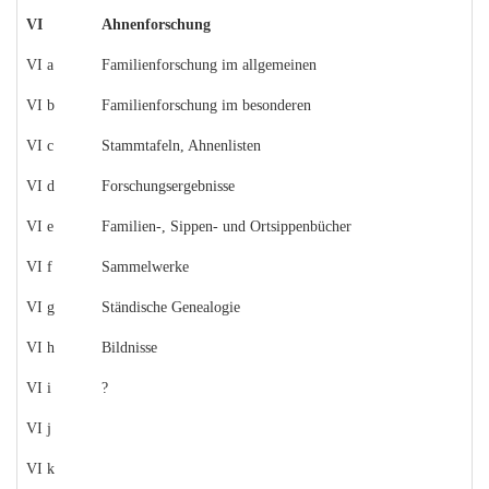
VI
Ahnenforschung
VI a
Familienforschung im allgemeinen
VI b
Familienforschung im besonderen
VI c
Stammtafeln, Ahnenlisten
VI d
Forschungsergebnisse
VI e
Familien-, Sippen- und Ortsippenbücher
VI f
Sammelwerke
VI g
Ständische Genealogie
VI h
Bildnisse
VI i
?
VI j
VI k