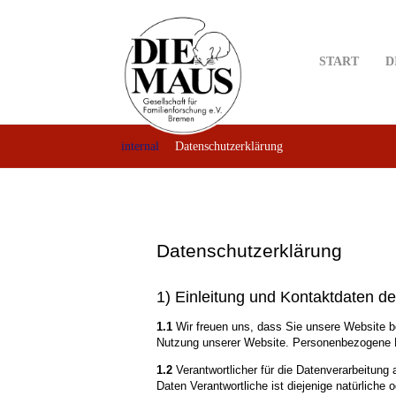
Skip
to
main
START
D
content
internal
Datenschutzerklärung