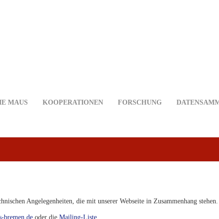
IE MAUS
KOOPERATIONEN
FORSCHUNG
DATENSAM
echnischen Angelegenheiten, die mit unserer Webseite in Zusammenhang stehen.
s-bremen.de
oder die
Mailing-Liste
.