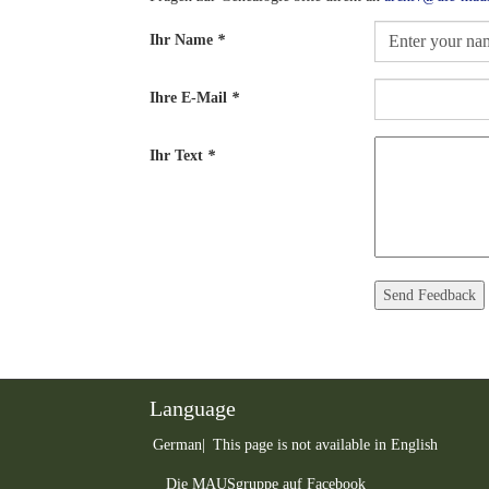
Ihr Name
*
Ihre E-Mail
*
Ihr Text
*
Language
German
This page is not available in English
Die MAUSgruppe auf Facebook