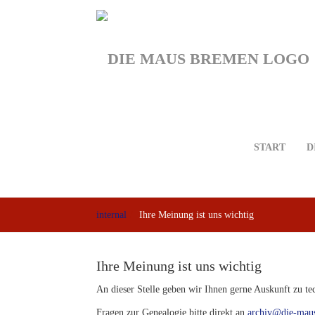
Skip
to
main
content
START
D
internal
Ihre Meinung ist uns wichtig
Ihre Meinung ist uns wichtig
An dieser Stelle geben wir Ihnen gerne Auskunft zu t
Fragen zur Genealogie bitte direkt an
archiv@die-mau