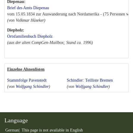
Diepenau:
Brief des Amts Diepenau
vom 15.05.1834 zur Auswanderung nach Nordamerika - (75 Personen wand
(von Volkmar Häseker)
Diepholz:
Ortsfamilienbuch Diepholz
(aus der alten CompGen-Mailbox; Stand ca. 1996)
Einzelne Ahnenlisten
Stammfolge Pavenstedt
Schindler: Teilliste Bremen
(von
Wolfgang Schindler
)
(von
Wolfgang Schindler
)
Language
German
This page is not available in English