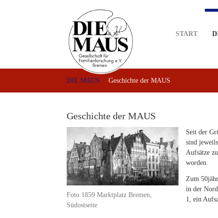
Skip
to
main
START
D
content
DIE MAUS
Geschichte der MAUS
Geschichte der MAUS
Seit der G
sind jeweil
Aufsätze z
worden.
Zum 50jähri
in der Nor
Foto 1859 Marktplatz Bremen,
1, ein Aufs
Südostseite