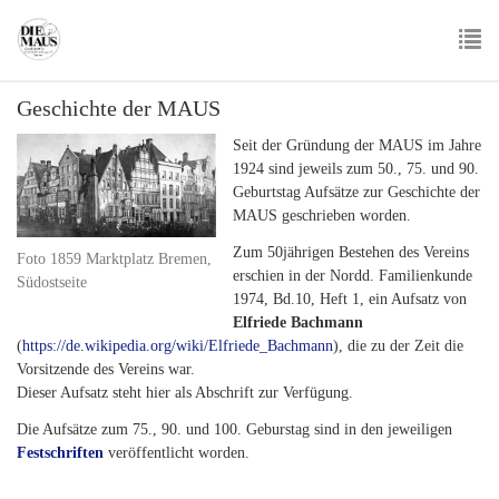
Skip
to
main
To
content
Geschichte der MAUS
nav
Seit der Gründung der MAUS im Jahre
1924 sind jeweils zum 50., 75. und 90.
Geburtstag Aufsätze zur Geschichte der
MAUS geschrieben worden.
Zum 50jährigen Bestehen des Vereins
Foto 1859 Marktplatz Bremen,
erschien in der Nordd. Familienkunde
Südostseite
1974, Bd.10, Heft 1, ein Aufsatz von
Elfriede Bachmann
(
https://de.wikipedia.org/wiki/Elfriede_Bachmann
), die zu der Zeit die
Vorsitzende des Vereins war.
Dieser Aufsatz steht hier als Abschrift zur Verfügung.
Die Aufsätze zum 75., 90. und 100. Geburstag sind in den jeweiligen
Festschriften
veröffentlicht worden.