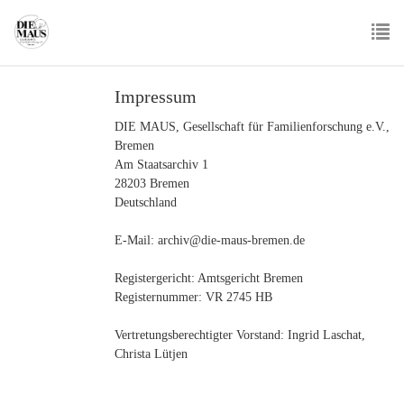
Skip
to
main
To
content
nav
Impressum
DIE MAUS, Gesellschaft für Familienforschung e.V.,
Bremen
Am Staatsarchiv 1
28203 Bremen
Deutschland
E-Mail: archiv@die-maus-bremen.de
Registergericht: Amtsgericht Bremen
Registernummer: VR 2745 HB
Vertretungsberechtigter Vorstand: Ingrid Laschat,
Christa Lütjen